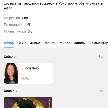
фильма, пытающейся воскресить Рокутаро, чтобы отомстить 
Афро.
По-русски
Сио
По-японски
シヲ
По-английски
Sio
Обзор
Сейю
Аниме
Манга
Ранобэ
Записи
Комментар
Сейю
Все
Люси Лью
Сэйю
Аниме
Все