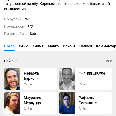
татуировкой на лбу. Коренастого телосложения с бандитской 
внешностью.
По-русски
Саб
По-японски
サブ
По-английски
Sub
Обзор
Сейю
Аниме
Манга
Ранобэ
Записи
Комментар
Сейю
Все
Рафаэль
Филипп Сибуле
Бариони
Сэйю
Сэйю
Маурицио
Рафаэль
Мерлуццо
Эскаланте
Сэйю
Сэйю