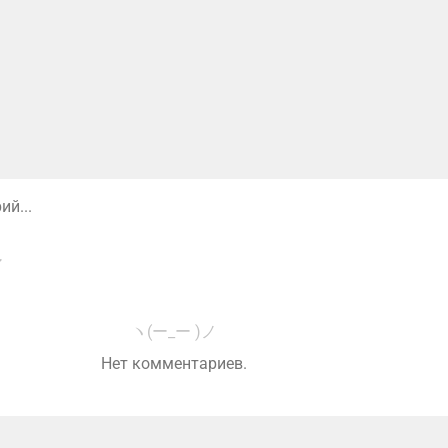
й...
ヽ(ー_ー )ノ
Нет комментариев.