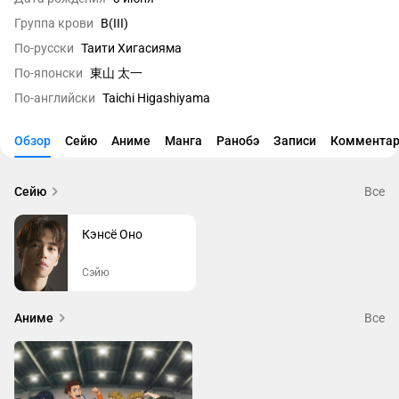
Группа крови
B(III)
По-русски
Таити Хигасияма
По-японски
東山 太一
По-английски
Taichi Higashiyama
Обзор
Сейю
Аниме
Манга
Ранобэ
Записи
Комментар
Сейю
Все
Кэнсё Оно
Сэйю
Аниме
Все