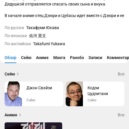
Дедушкой отправляется спасать своих сына и внука.

В начале аниме отец Дзюри и Цубасы идет вместе с Дзюри и ее 
дедушкой, чтобы попытаться спасти своего сына и внука.
По-русски
Такафуми Юкава
По-японски
佑河 貴文
По-английски
Takafumi Yukawa
Обзор
Сейю
Аниме
Манга
Ранобэ
Записи
Комментар
Сейю
Все
Джон Свэйзи
Кодзи
Цудзитани
Сэйю
Сэйю
Аниме
Все