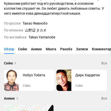
Куваноми работает под его руководством, в основном 
коллектив слушает ее. Он любит давать любовные советы. У 
него имеется язва двенадцатиперстной кишки.
По-русски
Такао Яманобэ
По-японски
山野辺 タカオ
По-английски
Takao Yamanobe
Обзор
Сейю
Аниме
Манга
Ранобэ
Записи
Комментар
Сейю
Все
Нобуо Тобита
Дирк Хардеген
Сэйю
Сэйю
Аниме
Все