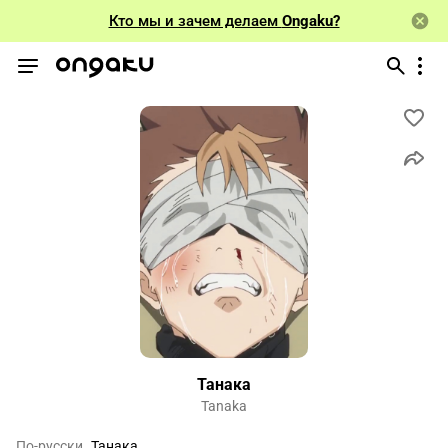
Кто мы и зачем делаем
Ongaku?
Танака
Tanaka
По-русски
Танака