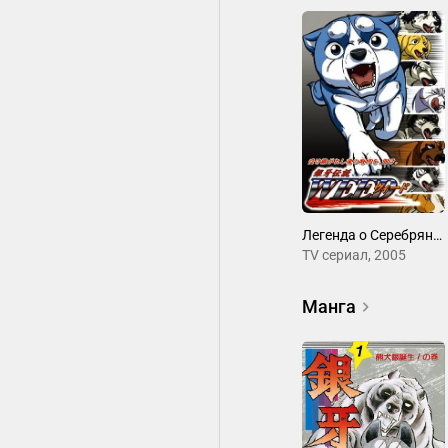
Легенда о Серебряном Клыке Уиде
ТV сериал, 2005
Манга