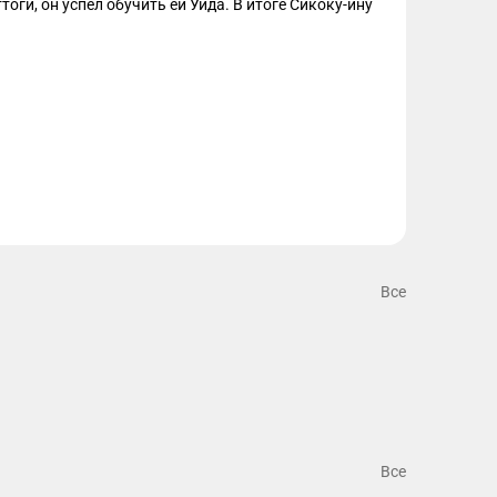
тоги, он успел обучить ей Уида. В итоге Сикоку-ину 
Все
Все