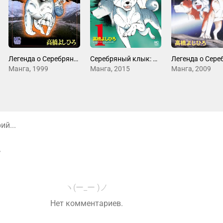
Легенда о Серебряном Клыке Уиде
Серебряный клык: Последние войны
Манга, 1999
Манга, 2015
Манга, 2009
й...
ヽ(ー_ー )ノ
Нет комментариев.