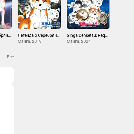
Легенда о Серебряном Клыке Уиде: Орион
Легенда о Серебряном Клыке Ноа
Ginga Densetsu: Requiem
Манга, 2019
Манга, 2024
Все