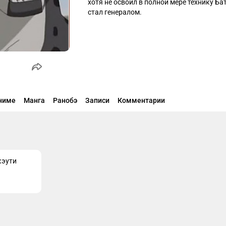
хотя не освоил в полной мере технику Бат
стал генералом.
ниме
Манга
Ранобэ
Записи
Комментарии
кэути