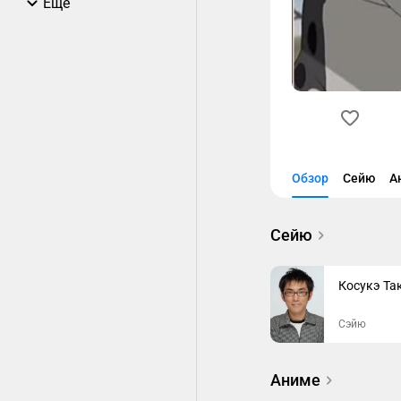
Еще
Обзор
Сейю
А
Сейю
Косукэ Та
Сэйю
Аниме