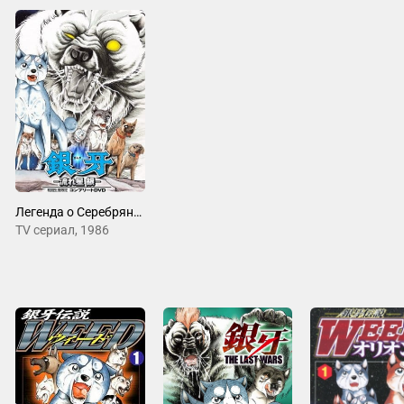
Легенда о Серебряном Клыке: Падающая звезда Гин
ТV сериал, 1986