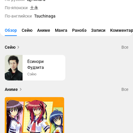
По-японски
土永
По-английски
Tsuchinaga
Обзор
Сейю
Аниме
Манга
Ранобэ
Записи
Комментар
Сейю
Все
Ёсинори
Фудзита
Сэйю
Аниме
Все