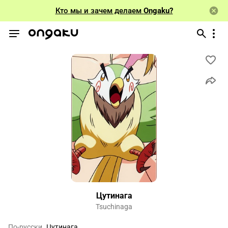
Кто мы и зачем делаем
Ongaku?
Цутинага
Tsuchinaga
По-русски
Цутинага