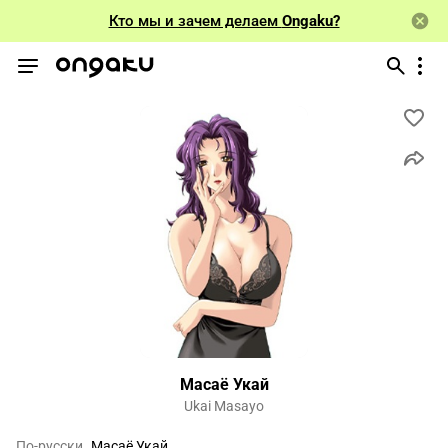
Кто мы и зачем делаем
Ongaku?
Масаё Укай
Ukai Masayo
По-русски
Масаё Укай