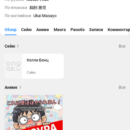
По-японски
鵜飼 雅世
По-английски
Ukai Masayo
Обзор
Сейю
Аниме
Манга
Ранобэ
Записи
Комментар
Сейю
Все
Келли Бенц
Сэйю
Аниме
Все