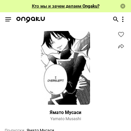
Кто мы и зачем делаем
Ongaku?
Ямато Мусаси
Yamato Musashi
По-русски
Ямато Мусаси