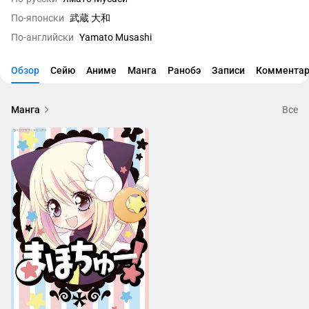
По-японски
武蔵 大和
По-английски
Yamato Musashi
Обзор
Сейю
Аниме
Манга
Ранобэ
Записи
Комментар
Манга
Все