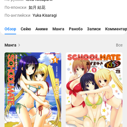
По-японски
如月 結花
По-английски
Yuka Kisaragi
Обзор
Сейю
Аниме
Манга
Ранобэ
Записи
Комментар
Манга
Все