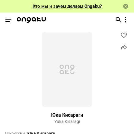
Кто мы и зачем делаем
Ongaku?
Юка Кисараги
Yuka Kisaragi
По-русски
Юка Кисараги