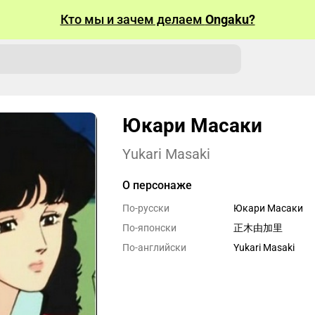
Кто мы и зачем делаем
Ongaku?
Юкари Масаки
Yukari Masaki
О персонаже
По-русски
Юкари Масаки
По-японски
正木由加里
По-английски
Yukari Masaki