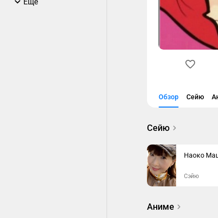
Еще
Обзор
Сейю
А
Сейю
Наоко Ма
Сэйю
Аниме