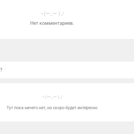
ヽ(ー_ー )ノ
Нет комментариев.
?
ヽ(ー_ー )ノ
Тут пока ничего нет, но скоро будет интересно