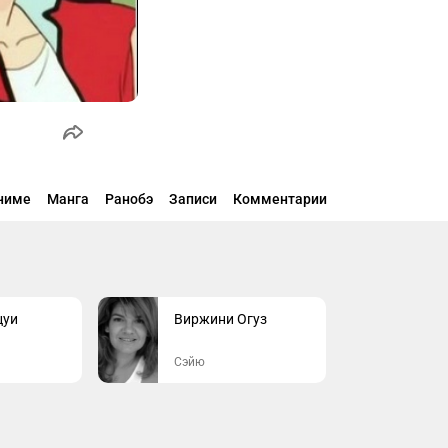
ниме
Манга
Ранобэ
Записи
Комментарии
цуи
Виржини Огуз
Сэйю