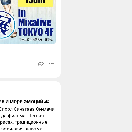
ия и море эмоций 🌊
в Спорл Синагава Ои-мачи
ода фильма. Летняя
трисах, традиционные
 появились главные