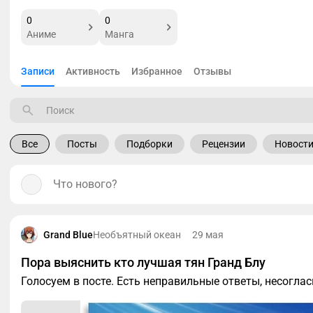
0
0
Аниме
Манга
Записи
Активность
Избранное
Отзывы
Все
Посты
Подборки
Рецензии
Новост
Что нового?
Grand Blue
Необъятный океан
29 мая
Пора выяснить кто лучшая тян Гранд Блу
Голосуем в посте. Есть неправильные ответы, несогла