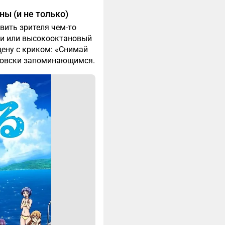
ны (и не только)
вить зрителя чем-то
зи или высокооктановый
ену с криком: «Снимай
ертовски запоминающимся.