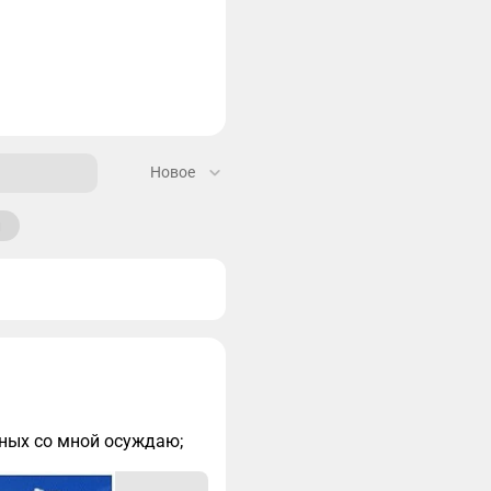
Новое
и
сных со мной осуждаю;